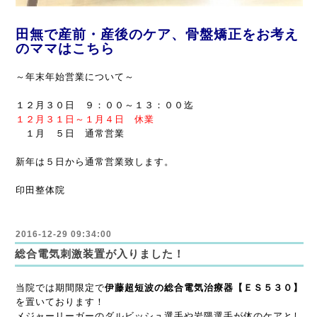
田無で産前・産後のケア、骨盤矯正をお考え
のママはこちら
～年末年始営業について～
１２月３０日 ９：００～１３：００迄
１２月３１日
～
１月４日 休業
１月 ５日 通常営業
新年は５日から通常営業致します。
印田整体院
2016-12-29 09:34:00
総合電気刺激装置が入りました！
当院では期間限定で
伊藤超短波の総合電気治療器【ＥＳ５３０】
を置いております！
メジャーリーガーのダルビッシュ選手や岩隈選手が体のケアとし