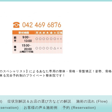
のスペシャリスト】によるあなた専用の整体・骨格・骨盤矯正！姿勢、骨格
来る完全予約制のプライベート整体院です！
)
症状別解説＆お店の選び方などの解説
施術の流れ (Flow)
ervation)
お客様の声＆施術例
予約 (Reservation)