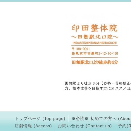
田無駅より徒歩３分【姿勢・骨格矯正
方、根本改善を目指す方にオススメ出
トップページ (Top page)
※必読※ 初めての方へ (About
店舗情報 (Access)
お問い合わせ (Contact us)
予約(Rs