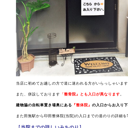
当店に初めてお越しの方で道に迷われる方がいらっしゃいます
また、併設しております
『
整骨院』とも入口が異なります
。
建物脇の自転車置き場奥にある
『整体院』
の入口からお入り下
また田無駅から印田整体院(当院)の入口までの道のりの詳細を
【
当院までの詳しいみちのり
】