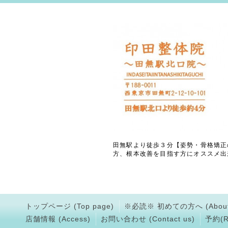
田無駅より徒歩３分【姿勢・骨格矯正
方、根本改善を目指す方にオススメ出
トップページ (Top page)
※必読※ 初めての方へ (About
店舗情報 (Access)
お問い合わせ (Contact us)
予約(Rs