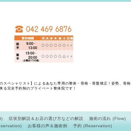
のスペシャリスト】によるあなた専用の整体・骨格・骨盤矯正！姿勢、骨格
来る完全予約制のプライベート整体院です！
)
症状別解説＆お店の選び方などの解説
施術の流れ (Flow)
ervation)
お客様の声＆施術例
予約 (Reservation)