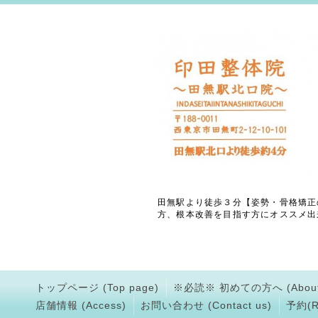
田無駅より徒歩３分【姿勢・骨格矯正
方、根本改善を目指す方にオススメ出
トップページ (Top page)
※必読※ 初めての方へ (About
店舗情報 (Access)
お問い合わせ (Contact us)
予約(Rs