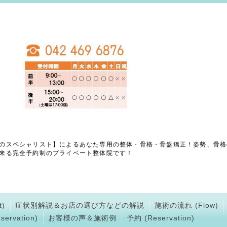
のスペシャリスト】によるあなた専用の整体・骨格・骨盤矯正！姿勢、骨格
来る完全予約制のプライベート整体院です！
)
症状別解説＆お店の選び方などの解説
施術の流れ (Flow)
ervation)
お客様の声＆施術例
予約 (Reservation)