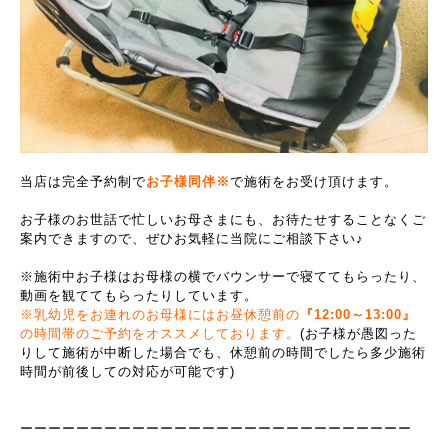
当店は完全予約制で
お子様同伴※
で施術をお受け頂けます。
お子様のお世話で忙しいお母さまにも、
お待たせすることなく
ご
案内できますので、ぜひお気軽に当院にご相談下さい♪
※施術中お子様はお母様の横でバウンサーで寝ててもらったり、
動画を観ててもらったりしています。
※乳幼児をお連れのお母様にはお昼休憩前の
『12:00～13:00』
の時間帯のご予約をオススメしております。
(お子様が愚図った
りして施術が中断した場合でも、休憩前の時間でしたら多少施術
時間が前後しての対応が可能です)
ーーーーーーーーーーーーーーーーーーーーーーーーーーーー