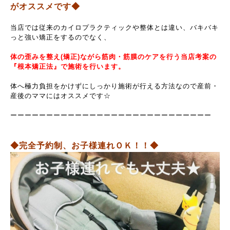
がオススメです◆
当店では従来のカイロプラクティックや整体とは違い、
バキバキ
っと強い矯正をするのでなく、
体の歪みを整え(矯正)ながら筋肉・筋膜のケアを行う当店考案の
『根本矯正法』で施術を行います。
体へ極力負担をかけずにしっかり施術が行える方法なので産前・
産後のママにはオススメです☆
ーーーーーーーーーーーーーーーーーーーーーーーーーーーー
◆完全予約制、お子様連れＯＫ！！◆