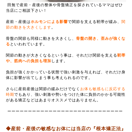
田無で産前・産後の整体や骨盤矯正を探されているママはぜひ
当店にご相談下さい！
産前・産後は
ホルモンによる影響
で関節を支える靭帯が緩み、
関
節の動きを大きくします
。
骨盤の関節も同様に動きを大きくし、
骨盤の開き、歪みが強くな
る
といわれています。
関節の動きが大きくなるという事は、それだけ関節を支える
靭帯
や、筋肉への負担も増加
します。
負担が強くかかっている状態で強い刺激を与えれば、それだけ身
体に影響が出てしまう事も考えられるのです。
さらに産前産後は関節の緩みだけでなく
お体も敏感もに反応する
時期
でもあり、強い刺激や勢いをつけた体に負担のかかる可能性
がある矯正などはあまりオススメではありません。
ーーーーーーーーーーーーーーーーーーーーーーーーーーーー
◆産前・産後の敏感なお体には当店の『根本矯正法』