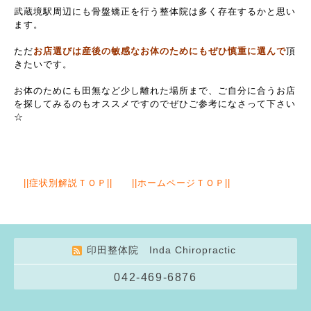
武蔵境駅周辺にも骨盤矯正を行う整体院は多く存在するかと思い
ます。
ただ
お店選びは産後の敏感なお体のためにもぜひ慎重に選んで
頂
きたいです。
お体のためにも田無など少し離れた場所まで、ご自分に合うお店
を探してみるのもオススメですのでぜひご参考になさって下さい
☆
||
症状別解説ＴＯＰ
|| ||
ホームページＴＯＰ
||
印田整体院 Inda Chiropractic
042-469-6876