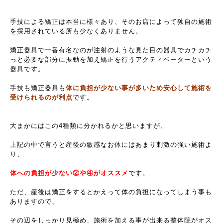
手技による矯正は本当に様々あり、そのお店によって独自の施術
を採用されている所も少なくありません。
矯正器具で一番有名なのが注射のような見た目の器具でカチカチ
っと必要な部分に振動を加え矯正を行うアクティベーターという
器具です。
手技も矯正器具も
体に負担が少ない事が多いため安心して施術を
受けられるのが利点
です。
大まかにはこの4種類に分かれるかと思いますが、
上記の中で言うと産後の敏感なお体にはあまり刺激の強い施術よ
り、
体への負担が少ない②や④がオススメ
です。
ただ、産後は矯正をするとかえって体の負担になってしまう事も
ありますので、
その辺をしっかり見極め、施術を加える事が出来る整体院がオス