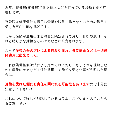
近年、整骨院(接骨院)で骨盤矯正などを行っている場所も多く存
在します。
整骨院は健康保険を適用し骨折や脱臼、捻挫などのケガの処置を
受ける事が可能な機関です。
しかし保険が適用出来る範囲は限定されており、骨折や脱臼、そ
れと明らかな捻挫などのケガなどに限定されます。
よって
産後の骨のズレによる痛みや疲れ、骨盤矯正などは一切保
険適用は出来ません
。
これは柔道整復師法により定められており、もしそれを理解しな
がら産後のケアなどを保険適用にて施術を受けた事が判明した場
合は、
施術を受けた側にも責任を問われる可能性もあります
ので十分に
注意して下さい！
これについて詳しく解説しているコラムもございますのでこちら
もご覧下さい↓↓