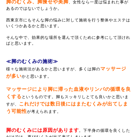
脚のむくみ、脚痩せや美脚
、女性なら一度は悩まれた事が
あるのではないでしょうか。
西東京市にもそんな脚の悩みに対して施術を行う整体やエステは
いくつかあるかと思います。
そんな中で、効果的な場所を選んで頂くために参考にして頂けれ
ばと思います。
≪脚のむくみの施術≫
マッサージ
様々な施術法があるかと思いますが、多くは脚の
が多い
かと思います。
マッサージにより脚に滞った血液やリンパの循環を良
くする
というものです。脚もスッキリしとても良いかと思いま
これだけでは数日後にはまたむくみが出てしま
すが、
う可能性
が考えられます。
脚のむくみには原因があります
。下半身の循環を良くした
だけでは、再びむくみが出て来てしまいます。