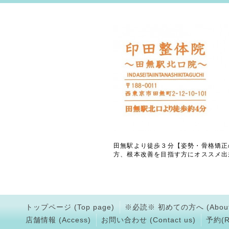
田無駅より徒歩３分【姿勢・骨格矯正
方、根本改善を目指す方にオススメ出
トップページ (Top page)
※必読※ 初めての方へ (About
店舗情報 (Access)
お問い合わせ (Contact us)
予約(Rs