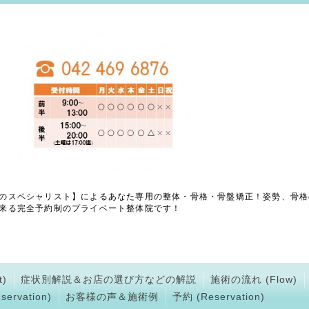
のスペシャリスト】によるあなた専用の整体・骨格・骨盤矯正！姿勢、骨格
来る完全予約制のプライベート整体院です！
)
症状別解説＆お店の選び方などの解説
施術の流れ (Flow)
ervation)
お客様の声＆施術例
予約 (Reservation)